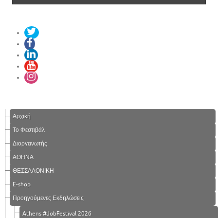
Αρχική
Το Φεστιβάλ
Διοργανωτής
ΑΘΗΝΑ
ΘΕΣΣΑΛΟΝΙΚΗ
E-shop
Προηγούμενες Εκδηλώσεις
Athens #JobFestival 2026