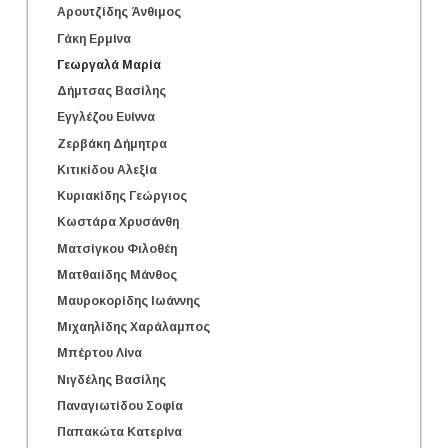
Αρουτζίδης Άνθιμος
Γάκη Ερμίνα
Γεωργαλά Μαρία
Δήμτσας Βασίλης
Εγγλέζου Ευίννα
Ζερβάκη Δήμητρα
Κιτικίδου Αλεξία
Κυριακίδης Γεώργιος
Κωστάρα Χρυσάνθη
Ματσίγκου Φιλοθέη
Ματθαιίδης Μάνθος
Μαυροκορίδης Ιωάννης
Μιχαηλίδης Χαράλαμπος
Μπέρτου Λίνα
Νιγδέλης Βασίλης
Παναγιωτίδου Σοφία
Παπακώτα Κατερίνα