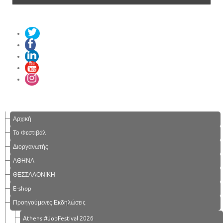
Αρχική
Το Φεστιβάλ
Διοργανωτής
ΑΘΗΝΑ
ΘΕΣΣΑΛΟΝΙΚΗ
E-shop
Προηγούμενες Εκδηλώσεις
Athens #JobFestival 2026