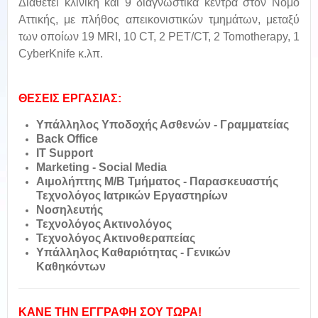
Διαθέτει κλινική και 9 διαγνωστικά κέντρα στον Νομό
Αττικής, με πλήθος απεικονιστικών τμημάτων, μεταξύ
των οποίων 19 MRI, 10 CT, 2 PET/CT, 2 Tomotherapy, 1
CyberKnife κ.λπ.
ΘΕΣΕΙΣ ΕΡΓΑΣΙΑΣ:
Υπάλληλος Υποδοχής Ασθενών - Γραμματείας
B
ack Office
I
T Support
M
arketing - Social Media
Α
ιμολήπτης Μ/Β Τμήματος - Παρασκευαστής
Τεχνολόγος Ιατρικών Εργαστηρίων
Ν
οσηλευτής
Τ
εχνολόγος Ακτινολόγος
Τ
εχνολόγος Ακτινοθεραπείας
Υ
πάλληλος Καθαριότητας - Γενικών
Καθηκόντων
ΚΑΝΕ ΤΗΝ ΕΓΓΡΑΦΗ ΣΟΥ ΤΩΡΑ!