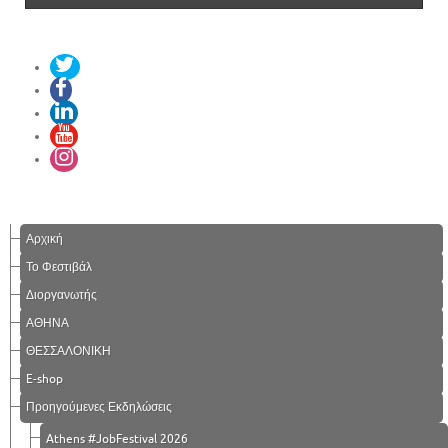
Αρχική
Το Φεστιβάλ
Διοργανωτής
ΑΘΗΝΑ
ΘΕΣΣΑΛΟΝΙΚΗ
E-shop
Προηγούμενες Εκδηλώσεις
Athens #JobFestival 2026