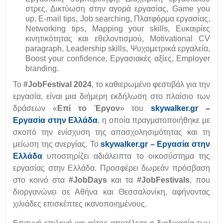
στρες, Δικτύωση στην αγορά εργασίας, Game you
up, E-mail tips, Job searching, Πλατφόρμα εργασίας,
Networking tips, Mapping your skills, Ευκαιρίες
κινητικότητας και εθελοντισμού, Motivational CV
paragraph, Leadership skills, Ψυχομετρικά εργαλεία,
Boost your confidence, Εργασιακές αξίες, Employer
branding.
Το
#JobFestival 2024
, το καθιερωμένο φεστιβάλ για την
εργασία, είναι μια διήμερη εκδήλωση στο πλαίσιο των
δράσεων «
Επί το Έργον
» του
skywalker
.
gr
–
Εργασία στην Ελλάδα
, η οποία πραγματοποιήθηκε με
σκοπό την ενίσχυση της απασχολησιμότητας και τη
μείωση της ανεργίας. Το
skywalker
.
gr
– Εργασία στην
Ελλάδα
υποστηρίζει αδιάλειπτα το οικοσύστημα της
εργασίας στην Ελλάδα. Προσφέρει δωρεάν πρόσβαση
στο κοινό στα
#
JobDays
και τα
#
JobFestivals
, που
διοργανώνει σε Αθήνα και Θεσσαλονίκη, αφήνοντας
χιλιάδες επισκέπτες ικανοποιημένους.