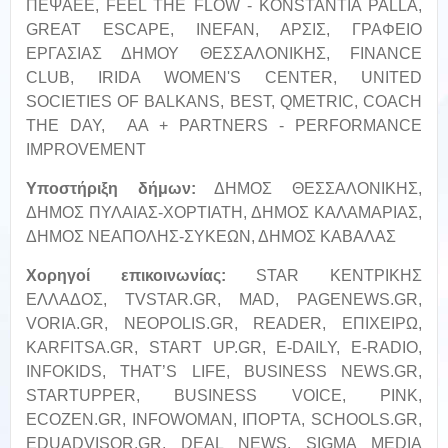
ΠΕΨΑΕΕ, FEEL THE FLOW - KONSTANTIA PALLA,
GREAT ESCAPE, INEFAN, ΑΡΣΙΣ, ΓΡΑΦΕΙΟ
ΕΡΓΑΣΙΑΣ ΔΗΜΟΥ ΘΕΣΣΑΛΟΝΙΚΗΣ, FINANCE
CLUB, IRIDA WOMEN'S CENTER, UNITED
SOCIETIES OF BALKANS, BEST, QMETRIC, COACH
THE DAY, AA + PARTNERS - PERFORMANCE
IMPROVEMENT
Υποστήριξη δήμων:
ΔΗΜΟΣ ΘΕΣΣΑΛΟΝΙΚΗΣ,
ΔΗΜΟΣ ΠΥΛΑΙΑΣ-ΧΟΡΤΙΑΤΗ, ΔΗΜΟΣ ΚΑΛΑΜΑΡΙΑΣ,
ΔΗΜΟΣ ΝΕΑΠΟΛΗΣ-ΣΥΚΕΩΝ, ΔΗΜΟΣ ΚΑΒΑΛΑΣ
Χορηγοί επικοινωνίας:
STAR ΚΕΝΤΡΙΚΗΣ
ΕΛΛΑΔΟΣ, TVSTAR.GR, MAD, PAGENEWS.GR,
VORIA.GR, NEOPOLIS.GR, READER, ΕΠΙΧΕΙΡΩ,
KARFITSA.GR, START UP.GR, E-DAILY, E-RADIO,
INFOKIDS, THAT’S LIFE, BUSINESS NEWS.GR,
STARTUPPER, BUSINESS VOICE, PINK,
ECOZEN.GR, INFOWOMAN, IΠΟΡΤΑ, SCHOOLS.GR,
EDUADVISOR.GR, DEAL NEWS, SIGMA MEDIA