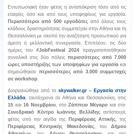
Εντυπωσιακή ήταν φέτος η ανταπόκριση τόσο από τις
εταιρίες όσο και από τους υποψηφίους για εργασία.
Περισσότεροι από 500 εργοδότες
από όλους τους
κλάδους δραστηριότητας συμμετείχαν στην Αθήνα και τη
Θεσσαλονίκη με σκοπό την αναζήτηση προσωπικού για
άμεση ή μελλοντική συνεργασία. Επιπλέον, τις δύο
ημέρες του
#JobFestival 2024
πραγματοποιήθηκαν
συνολικά στις δύο πόλεις
περισσότερες από 7.000
ώρες υποστήριξης των υποψηφίων για εργασία
και
σημειώθηκαν
περισσότερες από 3.000 συμμετοχές
σε workshop
.
Διοργανώθηκε από το
skywalker
.
gr
– Εργασία στην
Ελλάδα
, ταυτόχρονα σε Αθήνα και Θεσσαλονίκη, στις
1
5
και
16 Νοεμβρίου
, στο
Ζάππειο Μέγαρο
και στο
Συνεδριακό Κέντρο Ιωάννης Βελλίδης
αντίστοιχα,
φέτος υπό την αιγίδα της
Περιφέρειας Αττικής
, της
Περιφέρειας Κεντρικής Μακεδονίας
, του
Δήμου
Αθηναίων
, του
Δήμου Θεσσαλονίκης
και του