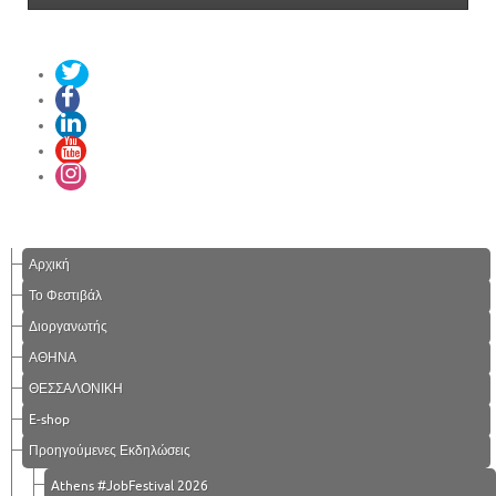
Αρχική
Το Φεστιβάλ
Διοργανωτής
ΑΘΗΝΑ
ΘΕΣΣΑΛΟΝΙΚΗ
E-shop
Προηγούμενες Εκδηλώσεις
Athens #JobFestival 2026