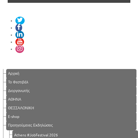
Αρχική
Το Φεστιβάλ
Διοργανωτής
ΑΘΗΝΑ
ΘΕΣΣΑΛΟΝΙΚΗ
E-shop
Προηγούμενες Εκδηλώσεις
Athens #JobFestival 2026