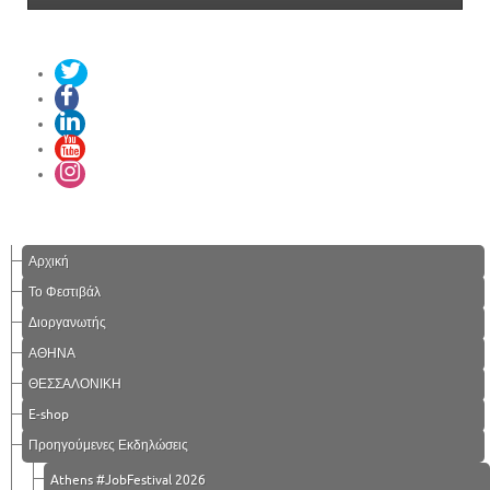
Αρχική
Το Φεστιβάλ
Διοργανωτής
ΑΘΗΝΑ
ΘΕΣΣΑΛΟΝΙΚΗ
E-shop
Προηγούμενες Εκδηλώσεις
Athens #JobFestival 2026