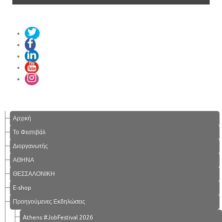
Αρχική
Το Φεστιβάλ
Διοργανωτής
ΑΘΗΝΑ
ΘΕΣΣΑΛΟΝΙΚΗ
E-shop
Προηγούμενες Εκδηλώσεις
Athens #JobFestival 2026