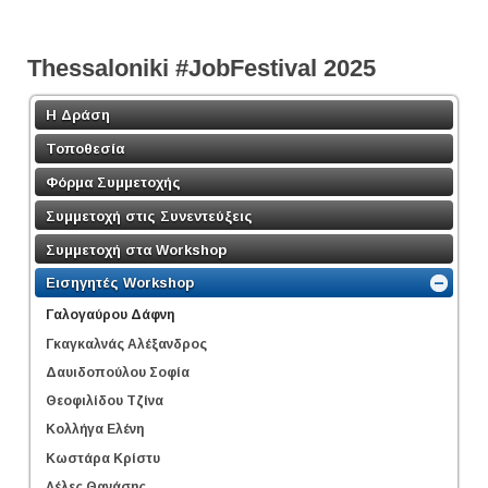
Thessaloniki #JobFestival 2025
Η Δράση
Τοποθεσία
Φόρμα Συμμετοχής
Συμμετοχή στις Συνεντεύξεις
Συμμετοχή στα Workshop
Εισηγητές Workshop
Γαλογαύρου Δάφνη
Γκαγκαλνάς Αλέξανδρος
Δαυιδοπούλου Σοφία
Θεοφιλίδου Τζίνα
Κολλήγα Ελένη
Κωστάρα Κρίστυ
Λέλες Θανάσης