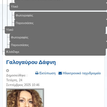
Υλικό
Φωτογραφίες
Παρουσιάσεις
Υλικό
Φωτογραφίες
Παρουσιάσεις
#JobDays
Γαλογαύρου Δάφνη
Εκτύπωση
Ηλεκτρονικό ταχυδρομείο
Δημοσιεύθηκε :
Τετάρτη, 24
Σεπτέμβριος 2025 10:46