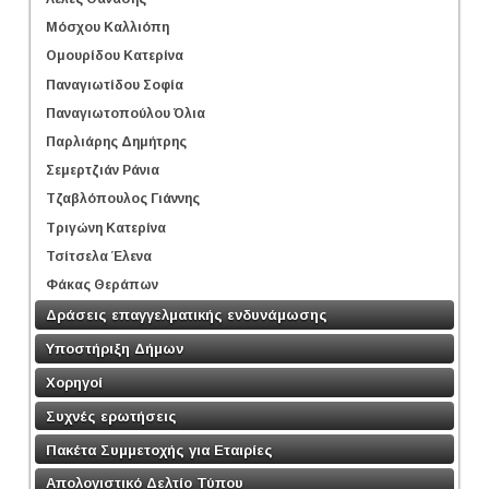
Μόσχου Καλλιόπη
Ομουρίδου Κατερίνα
Παναγιωτίδου Σοφία
Παναγιωτοπούλου Όλια
Παρλιάρης Δημήτρης
Σεμερτζιάν Ράνια
Τζαβλόπουλος Γιάννης
Τριγώνη Κατερίνα
Τσίτσελα Έλενα
Φάκας Θεράπων
Δράσεις επαγγελματικής ενδυνάμωσης
Υποστήριξη Δήμων
Χορηγοί
Συχνές ερωτήσεις
Πακέτα Συμμετοχής για Εταιρίες
Απολογιστικό Δελτίο Τύπου