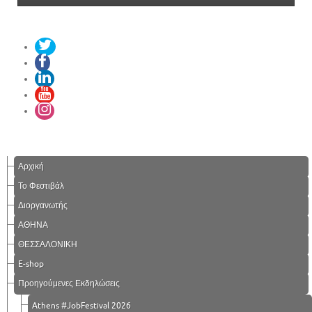
Αρχική
Το Φεστιβάλ
Διοργανωτής
ΑΘΗΝΑ
ΘΕΣΣΑΛΟΝΙΚΗ
E-shop
Προηγούμενες Εκδηλώσεις
Athens #JobFestival 2026