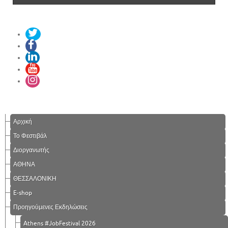
Αρχική
Το Φεστιβάλ
Διοργανωτής
ΑΘΗΝΑ
ΘΕΣΣΑΛΟΝΙΚΗ
E-shop
Προηγούμενες Εκδηλώσεις
Athens #JobFestival 2026