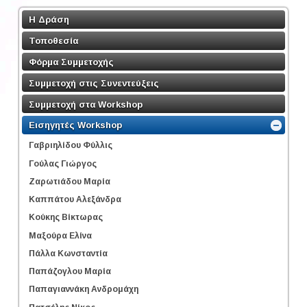
Η Δράση
Τοποθεσία
Φόρμα Συμμετοχής
Συμμετοχή στις Συνεντεύξεις
Συμμετοχή στα Workshop
Εισηγητές Workshop
Γαβριηλίδου Φύλλις
Γούλας Γιώργος
Ζαρωτιάδου Μαρία
Καππάτου Αλεξάνδρα
Κούκης Βίκτωρας
Μαξούρα Ελίνα
Πάλλα Κωνσταντία
Παπάζογλου Μαρία
Παπαγιαννάκη Ανδρομάχη