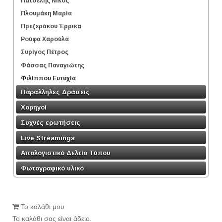
Πατσέλης Νίκος
Πλουμάκη Μαρία
Πρεζεράκου Έρρικα
Ρούφα Χαρούλα
Συρίγος Πέτρος
Φάσσας Παναγιώτης
Φιλίππου Ευτυχία
Παράλληλες Δράσεις
Χορηγοί
Συχνές ερωτήσεις
Live Streamings
Απολογιστικό Δελτίο Τύπου
Φωτογραφικό υλικό
Το καλάθι μου
Το καλάθι σας είναι άδειο.