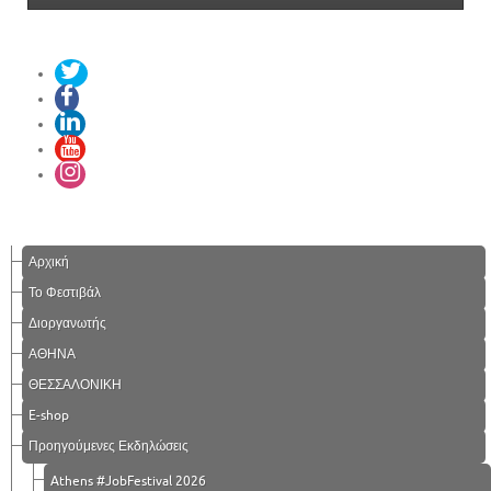
Αρχική
Το Φεστιβάλ
Διοργανωτής
ΑΘΗΝΑ
ΘΕΣΣΑΛΟΝΙΚΗ
E-shop
Προηγούμενες Εκδηλώσεις
Athens #JobFestival 2026