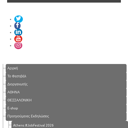
Αρχική
Το Φεστιβάλ
Διοργανωτής
ΑΘΗΝΑ
ΘΕΣΣΑΛΟΝΙΚΗ
E-shop
Προηγούμενες Εκδηλώσεις
Athens #JobFestival 2026