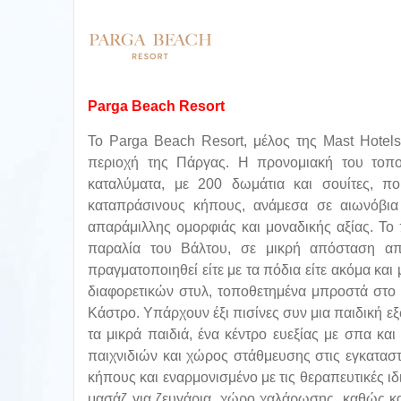
Parga
Beach
Resort
Το
Parga
Beach
Resort
, μέλος της
Mast
Hotel
περιοχή της Πάργας. Η προνομιακή του τοπ
καταλύματα, με 200 δωμάτια και σουίτες, π
καταπράσινους κήπους, ανάμεσα σε αιωνόβια 
απαράμιλλης ομορφιάς και μοναδικής αξίας. Το
παραλία του Βάλτου, σε μικρή απόσταση α
πραγματοποιηθεί είτε με τα πόδια είτε ακόμα και 
διαφορετικών στυλ, τοποθετημένα μπροστά στο 
Κάστρο. Υπάρχουν έξι πισίνες συν μια παιδική εξ
τα μικρά παιδιά, ένα κέντρο ευεξίας με σπα κ
παιχνιδιών και χώρος στάθμευσης στις εγκαταστ
κήπους και εναρμονισμένο με τις θεραπευτικές ι
μασάζ για ζευγάρια, χώρο χαλάρωσης, καθώς κα