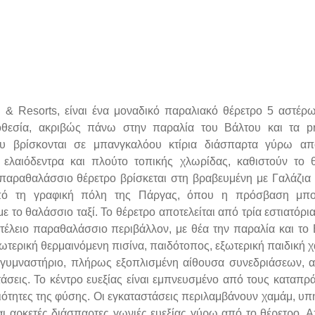
s
&
Resorts
, είναι ένα μοναδικό παραλιακό θέρετρο 5 αστέρ
οθεσία, ακριβώς πάνω στην παραλία του Βάλτου και τα
p
ου βρίσκονται σε μπανγκαλόου κτίρια διάσπαρτα γύρω απ
ελαιόδεντρα και πλούτο τοπικής χλωρίδας, καθιστούν το 
 παραθαλάσσιο θέρετρο βρίσκεται στη βραβευμένη με Γαλάζια
πό τη γραφική πόλη της Πάργας, όπου η πρόσβαση μπο
με το θαλάσσιο ταξί. Το θέρετρο αποτελείται από τρία εστιατόρια
τέλειο παραθαλάσσιο περιβάλλον, με θέα την παραλία και το 
ωτερική θερμαινόμενη πισίνα, παιδότοπος, εξωτερική παιδική χ
αι γυμναστήριο, πλήρως εξοπλισμένη αίθουσα συνεδριάσεων, 
άσεις. Το κέντρο ευεξίας είναι εμπνευσμένο από τους καταπρ
διότητες της φύσης. Οι εγκαταστάσεις περιλαμβάνουν χαμάμ, υπ
ι αρκετές διάσπαρτες γωνιές ευεξίας γύρω από το θέρετρο. Α