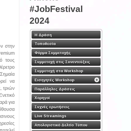
#JobFestival
2024
Η Δράση
Τοποθεσία
ων στην
Φόρμα Συμμετοχής
remium
ό τους
Συμμετοχή στις Συνεντεύξεις
θέρετρο
Συμμετοχή στα Workshop
 Σημαία
Εισηγητές Workshop
ρεί να
, τριών
Παράλληλες Δράσεις
Ενετικό
Χορηγοί
αρά για
Συχνές ερωτήσεις
αίθουσα
Live Streamings
άσινους
ηρεσίες
Απολογιστικό Δελτίο Τύπου
ποτελεί