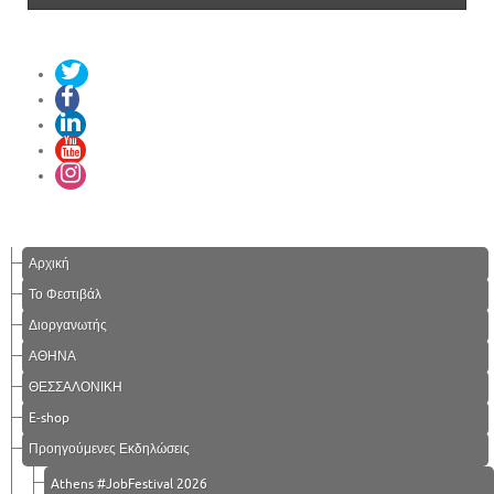
Αρχική
Το Φεστιβάλ
Διοργανωτής
ΑΘΗΝΑ
ΘΕΣΣΑΛΟΝΙΚΗ
E-shop
Προηγούμενες Εκδηλώσεις
Athens #JobFestival 2026