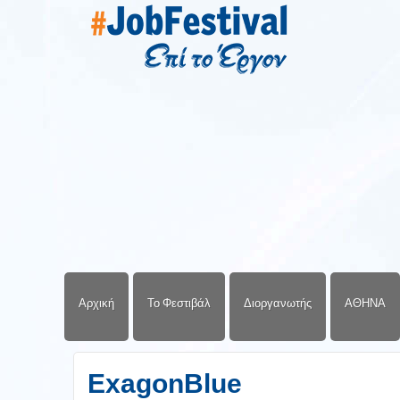
Αρχική
Το Φεστιβάλ
Διοργανωτής
ΑΘΗΝΑ
ExagonBlue