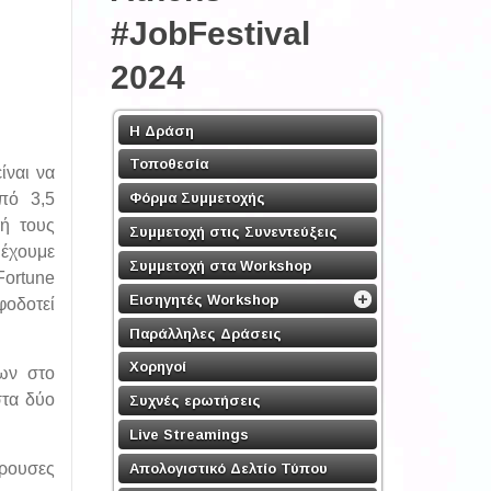
#JobFestival
2024
Η Δράση
Τοποθεσία
ίναι να
Φόρμα Συμμετοχής
πό 3,5
κή τους
Συμμετοχή στις Συνεντεύξεις
 έχουμε
Συμμετοχή στα Workshop
Fortune
Εισηγητές Workshop
φοδοτεί
Παράλληλες Δράσεις
Χορηγοί
ων στο
στα δύο
Συχνές ερωτήσεις
Live Streamings
έρουσες
Απολογιστικό Δελτίο Τύπου