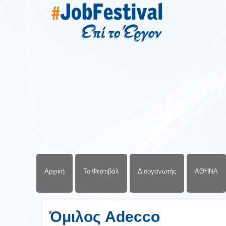
Αρχική
Το Φεστιβάλ
Διοργανωτής
ΑΘΗΝΑ
Όμιλος Adecco