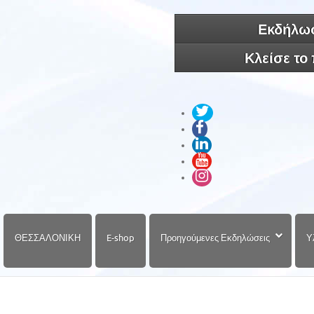
Εκδήλωσ
Κλείσε το
ΘΕΣΣΑΛΟΝΙΚΗ
E-shop
Προηγούμενες Εκδηλώσεις
Υ