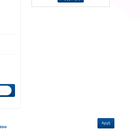
ενο
Αρχή
του