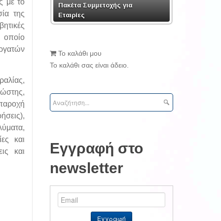
ς με το
Πακέτα Συμμετοχής για
ία της
Εταιρίες
βητικές
ο οποίο
εργατών
Το καλάθι μου
Το καλάθι σας είναι άδειο.
αλίας,
σώστης,
παροχή
ήσεις),
λύματα,
ίες και
Εγγραφή στο
ις και
newsletter