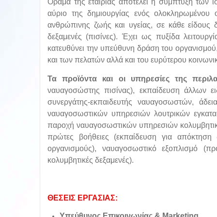
Όραμα της εταιρίας αποτελεί η σύμπτυξη των 
αύριο της δημιουργίας ενός ολοκληρωμένου 
ανθρώπινης ζωής και υγείας, σε κάθε είδους δ
δεξαμενές (πισίνες). Έχει ως πυξίδα λειτουργ
κατευθύνει την υπεύθυνη δράση του οργανισμού
και των πελατών αλλά και του ευρύτερου κοινωνι
Τα προϊόντα και οι υπηρεσίες της περι
ναυαγοσώστης πισίνας), εκπαίδευση άλλων ει
συνεργάτης-εκπαιδευτής ναυαγοσωστών, άδει
ναυαγοσωστικών υπηρεσιών λουτρικών εγκατασ
παροχή ναυαγοσωστικών υπηρεσιών κολυμβητικών
πρώτες βοήθειες (εκπαίδευση για απόκτηση 
οργανισμούς), ναυαγοσωστικό εξοπλισμό (πρ
κολυμβητικές δεξαμενές).
ΘΕΣΕΙΣ ΕΡΓΑΣΙΑΣ:
Υπεύθυνος Επικοινωνίας & Marketing