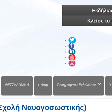
Εκδήλωσ
Κλείσε το
ΘΕΣΣΑΛΟΝΙΚΗ
E-shop
Προηγούμενες Εκδηλώσεις
Υ
 Σχολή Ναυαγοσωστικής)