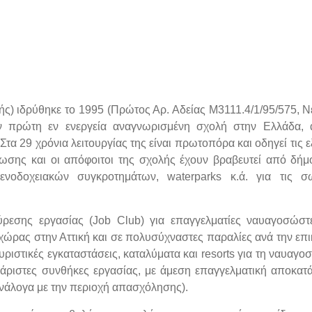
) ιδρύθηκε το 1995 (Πρώτος Αρ. Αδείας Μ3111.4/1/95/575, Ν
 την πρώτη εν ενεργεία αναγνωρισμένη σχολή στην Ελλάδα,
Στα 29 χρόνια λειτουργίας της είναι πρωτοπόρα και οδηγεί τις εξ
σης και οι απόφοιτοι της σχολής έχουν βραβευτεί από δήμ
νοδοχειακών συγκροτημάτων, waterparks κ.ά. για τις σω
εύρεσης εργασίας (Job Club) για επαγγελματίες ναυαγοσώσ
ώρας στην Αττική και σε πολυσύχναστες παραλίες ανά την επι
ουριστικές εγκαταστάσεις, καταλύματα και resorts για τη ναυαγο
άριστες συνθήκες εργασίας, με άμεση επαγγελματική αποκατ
ανάλογα με την περιοχή απασχόλησης).