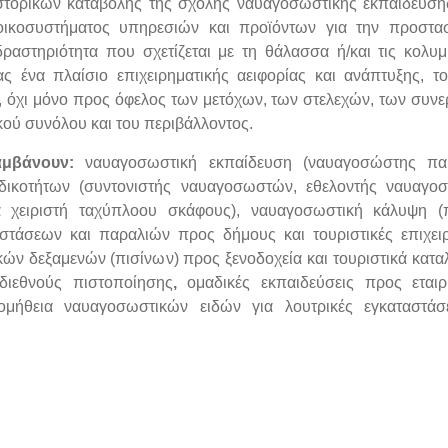
ιστορικών καταβολής της σχολής ναυαγοσωστικής εκπαίδευση
οικοσυστήματος υπηρεσιών και προϊόντων για την προστασ
ραστηριότητα που σχετίζεται με τη θάλασσα ή/και τις κολυμ
ίας ένα πλαίσιο επιχειρηματικής αειφορίας και ανάπτυξης, τ
, όχι μόνο προς όφελος των μετόχων, των στελεχών, των συν
κού συνόλου και του περιβάλλοντος.
λαμβάνουν:
ναυαγοσωστική εκπαίδευση (ναυαγοσώστης παρ
δικοτήτων (συντονιστής ναυαγοσωστών, εθελοντής ναυαγο
α χειριστή ταχύπλοου σκάφους), ναυαγοσωστική κάλυψη (
τάσεων και παραλιών προς δήμους και τουριστικές επιχειρ
 δεξαμενών (πισίνων) προς ξενοδοχεία και τουριστικά κατα
διεθνούς πιστοποίησης
,
ομαδικές εκπαιδεύσεις προς εταιρ
ομήθεια ναυαγοσωστικών ειδών για λουτρικές εγκαταστάσε