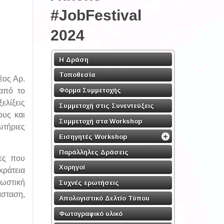
#JobFestival
2024
Η Δράση
Τοποθεσία
έος Αρ.
Φόρμα Συμμετοχής
 από το
ελίξεις
Συμμετοχή στις Συνεντεύξεις
ους και
Συμμετοχή στα Workshop
τήριες
Εισηγητές Workshop
Παράλληλες Δράσεις
τες που
Χορηγοί
κράτεια
σωστική
Συχνές ερωτήσεις
άσταση,
Απολογιστικό Δελτίο Τύπου
Φωτογραφικό υλικό