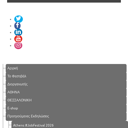
Αρχική
Το Φεστιβάλ
Διοργανωτής
ΑΘΗΝΑ
ΘΕΣΣΑΛΟΝΙΚΗ
E-shop
Προηγούμενες Εκδηλώσεις
Athens #JobFestival 2026