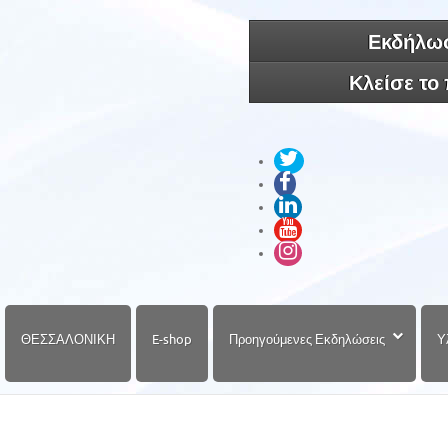
Εκδήλωσ
Κλείσε το
ΘΕΣΣΑΛΟΝΙΚΗ
E-shop
Προηγούμενες Εκδηλώσεις
Υ