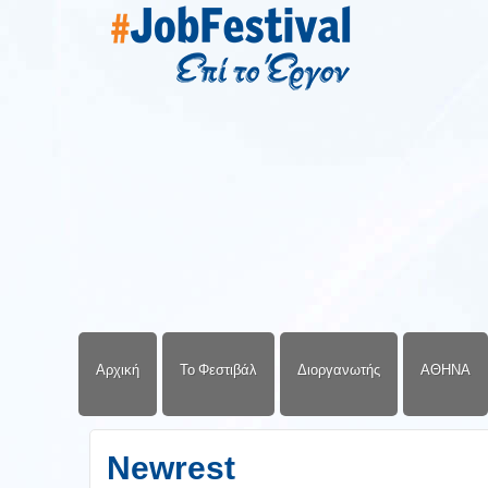
Αρχική
Το Φεστιβάλ
Διοργανωτής
ΑΘΗΝΑ
Newrest