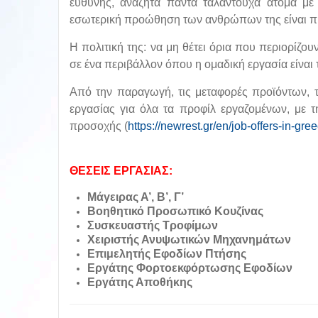
ευθύνης, αναζητά πάντα ταλαντούχα άτομα με
εσωτερική προώθηση των ανθρώπων της είναι πρ
Η πολιτική της: να μη θέτει όρια που περιορίζο
σε ένα περιβάλλον όπου η ομαδική εργασία είναι το
Από την παραγωγή, τις μεταφορές προϊόντων, τα
εργασίας για όλα τα προφίλ εργαζομένων, με 
προσοχής (
https://newrest.gr/en/job-offers-in-gre
ΘΕΣΕΙΣ ΕΡΓΑΣΙΑΣ:
Μάγειρας Α’, Β’, Γ’
Βοηθητικό Προσωπικό Κουζίνας
Συσκευαστής Τροφίμων
Χειριστής Ανυψωτικών Μηχανημάτων
Επιμελητής Εφοδίων Πτήσης
Εργάτης Φορτοεκφόρτωσης Εφοδίων
Ε
ργάτης Αποθήκης