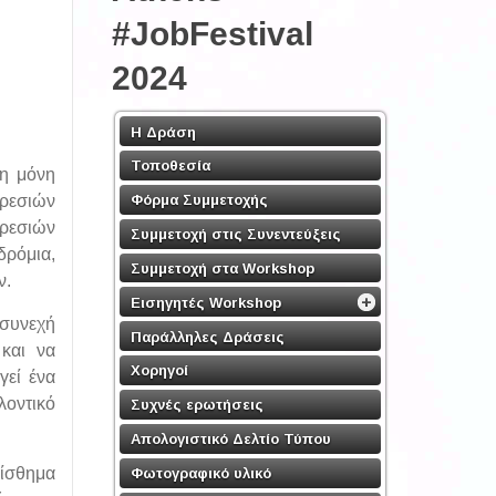
#JobFestival
2024
Η Δράση
Τοποθεσία
 η μόνη
Φόρμα Συμμετοχής
ηρεσιών
ηρεσιών
Συμμετοχή στις Συνεντεύξεις
δρόμια,
Συμμετοχή στα Workshop
ν.
Εισηγητές Workshop
 συνεχή
Παράλληλες Δράσεις
 και να
Χορηγοί
γεί ένα
λοντικό
Συχνές ερωτήσεις
Απολογιστικό Δελτίο Τύπου
αίσθημα
Φωτογραφικό υλικό