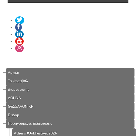
Αρχική
Το Φεστιβάλ
Διοργανωτής
ΑΘΗΝΑ
ΘΕΣΣΑΛΟΝΙΚΗ
E-shop
Προηγούμενες Εκδηλώσεις
Athens #JobFestival 2026