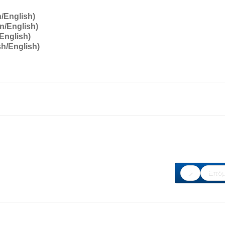
h/English)
an/English)
/English)
sh/English)
Επόμ