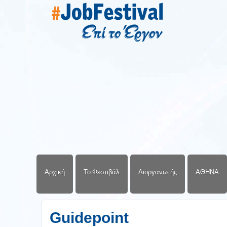
Αρχική
Το Φεστιβάλ
Διοργανωτής
ΑΘΗΝΑ
Guidepoint