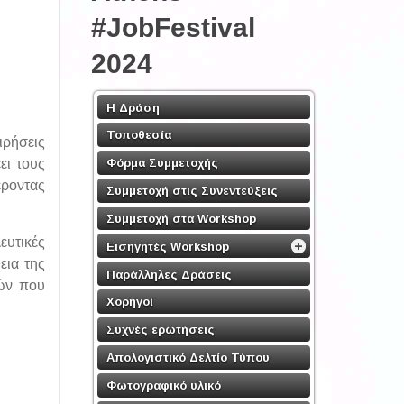
#JobFestival
2024
Η Δράση
Τοποθεσία
ιρήσεις
Φόρμα Συμμετοχής
ει τους
έροντας
Συμμετοχή στις Συνεντεύξεις
Συμμετοχή στα Workshop
ευτικές
Εισηγητές Workshop
εια της
Παράλληλες Δράσεις
ιών που
Χορηγοί
Συχνές ερωτήσεις
Απολογιστικό Δελτίο Τύπου
Φωτογραφικό υλικό