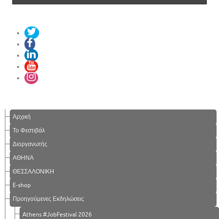
Αρχική
Το Φεστιβάλ
Διοργανωτής
ΑΘΗΝΑ
ΘΕΣΣΑΛΟΝΙΚΗ
E-shop
Προηγούμενες Εκδηλώσεις
Athens #JobFestival 2026