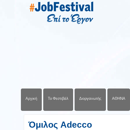
Αρχική
Το Φεστιβάλ
Διοργανωτής
ΑΘΗΝΑ
Όμιλος Adecco