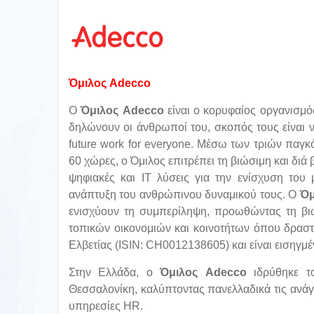
Όμιλος
Adecco
Ο
Όμιλος
Adecco
είναι o κορυφαίος οργανισμό
δηλώνουν οι άνθρωποί του, σκοπός τους είναι 
future work for everyone. Μέσω των τριών παγ
60 χώρες, ο Όμιλος επιτρέπει τη βιώσιμη και δι
ψηφιακές και IT λύσεις για την ενίσχυση του 
ανάπτυξη του ανθρώπινου δυναμικού τους. Ο
Όμ
ενισχύουν τη συμπερίληψη, προωθώντας τη βιώ
τοπικών οικονομιών και κοινοτήτων όπου δραστ
Ελβετίας (ISIN: CH0012138605) και είναι εισηγ
Στην Ελλάδα, ο
Όμιλος
Adecco
ιδρύθηκε το
Θεσσαλονίκη, καλύπτοντας πανελλαδικά τις ανά
υπηρεσίες HR.