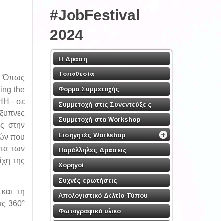
#JobFestival
2024
Η Δράση
Τοποθεσία
ο. Όπως
Φόρμα Συμμετοχής
ing the
LHH– σε
Συμμετοχή στις Συνεντεύξεις
έξυπνες
Συμμετοχή στα Workshop
ύς στην
Εισηγητές Workshop
κών που
ητα των
Παράλληλες Δράσεις
ίχη της
Χορηγοί
Συχνές ερωτήσεις
και τη
Απολογιστικό Δελτίο Τύπου
ας 360°
Φωτογραφικό υλικό