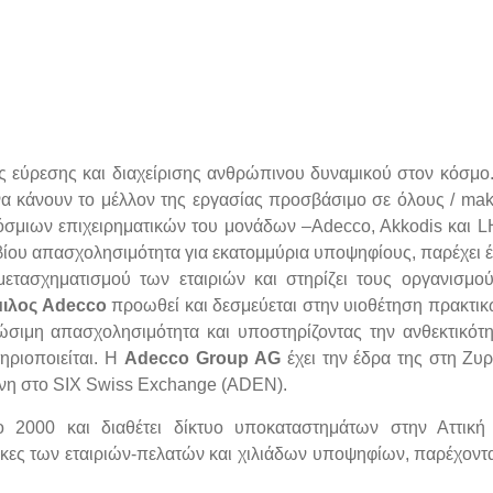
ς εύρεσης και διαχείρισης ανθρώπινου δυναμικού στον κόσμ
να κάνουν το μέλλον της εργασίας προσβάσιμο σε όλους / mak
κόσμιων επιχειρηματικών του μονάδων –Adecco, Akkodis και 
ά βίου απασχολησιμότητα για εκατομμύρια υποψηφίους, παρέχει 
μετασχηματισμού των εταιριών και στηρίζει τους οργανισμο
ιλος
Adecco
προωθεί και δεσμεύεται στην υιοθέτηση πρακτι
σιμη απασχολησιμότητα και υποστηρίζοντας την ανθεκτικότ
ηριοποιείται. Η
Adecco
Group
AG
έχει την έδρα της στη Ζυρ
μένη στο SIX Swiss Exchange (ADEN).
 2000 και διαθέτει δίκτυο υποκαταστημάτων στην Αττική 
γκες των εταιριών-πελατών και χιλιάδων υποψηφίων, παρέχοντ