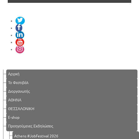
Αρχική
Το Φεστιβάλ
Διοργανωτής
ΑΘΗΝΑ
ΘΕΣΣΑΛΟΝΙΚΗ
E-shop
Προηγούμενες Εκδηλώσεις
Athens #JobFestival 2026