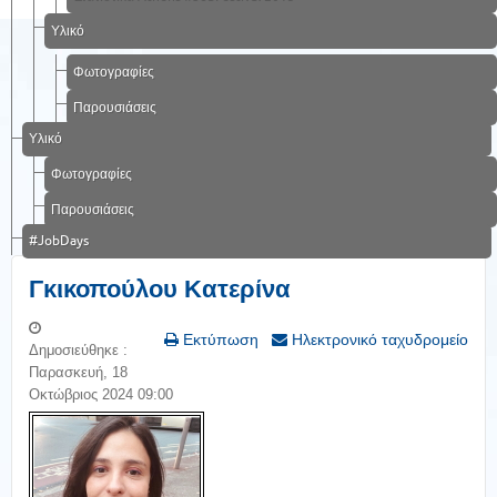
Υλικό
Φωτογραφίες
Παρουσιάσεις
Υλικό
Φωτογραφίες
Παρουσιάσεις
#JobDays
Γκικοπούλου Κατερίνα
Εκτύπωση
Ηλεκτρονικό ταχυδρομείο
Δημοσιεύθηκε :
Παρασκευή, 18
Οκτώβριος 2024 09:00