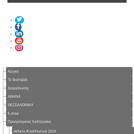
Αρχική
Το Φεστιβάλ
Διοργανωτής
ΑΘΗΝΑ
ΘΕΣΣΑΛΟΝΙΚΗ
E-shop
Προηγούμενες Εκδηλώσεις
Athens #JobFestival 2026