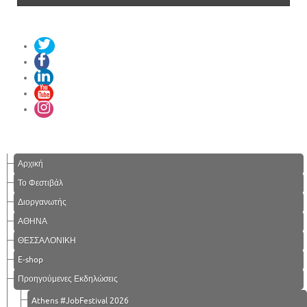
Αρχική
Το Φεστιβάλ
Διοργανωτής
ΑΘΗΝΑ
ΘΕΣΣΑΛΟΝΙΚΗ
E-shop
Προηγούμενες Εκδηλώσεις
Athens #JobFestival 2026