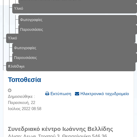
Υλικό
Φωτογραφίες
Παρουσιάσεις
Υλικό
Φωτογραφίες
Παρουσιάσεις
#JobDays
Τοποθεσία
Εκτύπωση
Ηλεκτρονικό ταχυδρομείο
Δημοσιεύθηκε :
Παρασκευή, 22
Ιούλιος 2022 08:58
Συνεδριακό κέντρο
Ιωάννης Βελλίδης
Δ/νση:
Λεωφ. Στρατού 3, Θεσσαλονίκη 546 36