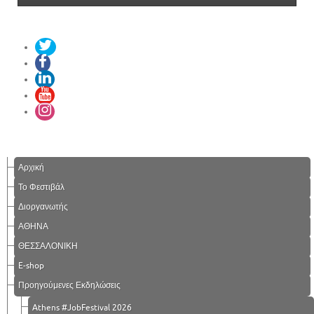
Αρχική
Το Φεστιβάλ
Διοργανωτής
ΑΘΗΝΑ
ΘΕΣΣΑΛΟΝΙΚΗ
E-shop
Προηγούμενες Εκδηλώσεις
Athens #JobFestival 2026