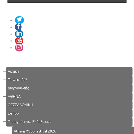
Αρχική
Το Φεστιβάλ
Διοργανωτής
ΑΘΗΝΑ
ΘΕΣΣΑΛΟΝΙΚΗ
E-shop
Προηγούμενες Εκδηλώσεις
Athens #JobFestival 2026