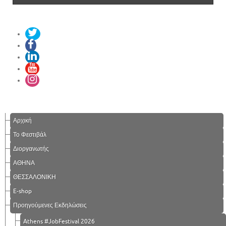
Αρχική
Το Φεστιβάλ
Διοργανωτής
ΑΘΗΝΑ
ΘΕΣΣΑΛΟΝΙΚΗ
E-shop
Προηγούμενες Εκδηλώσεις
Athens #JobFestival 2026