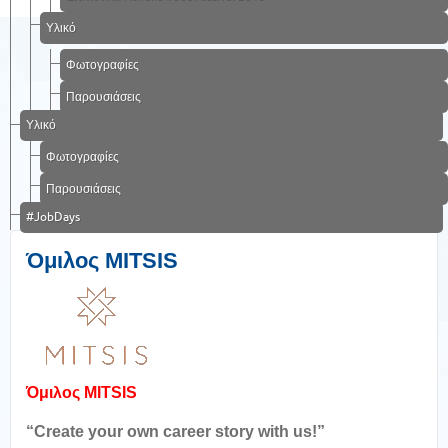
Υλικό
Φωτογραφίες
Παρουσιάσεις
Υλικό
Φωτογραφίες
Παρουσιάσεις
#JobDays
Όμιλος MITSIS
Όμιλος MITSIS
“Create your own career story with us!”