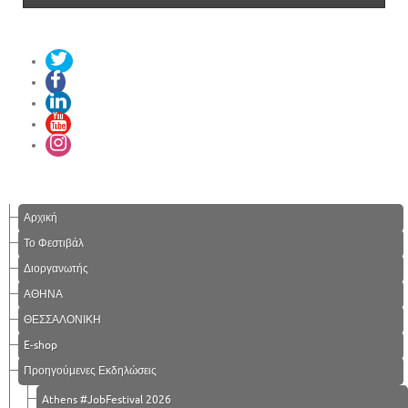
Αρχική
Το Φεστιβάλ
Διοργανωτής
ΑΘΗΝΑ
ΘΕΣΣΑΛΟΝΙΚΗ
E-shop
Προηγούμενες Εκδηλώσεις
Athens #JobFestival 2026