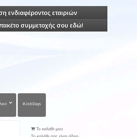
η ενδιαφέροντος εταιριών
 πακέτο συμμετοχής σου εδώ!
λικό
#JobDays
Το καλάθι μου
Το καλάθι σας είναι άδειο.