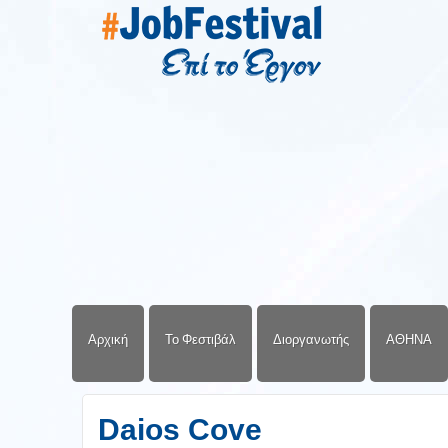
Αρχική
Το Φεστιβάλ
Διοργανωτής
ΑΘΗΝΑ
Daios Cove