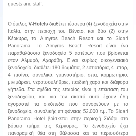
guests and staff.
Ο όμιλος
V-Hotels
διαθέτει τέσσερα (4) ξενοδοχεία στην
Ιταλία, στην περιοχή του Βένετο, και δύο (2) στην
Κέρκυρα, το Almyros Beach Resort και το Sidari
Panorama. Το Almyros Beach Resort είναι ένα
παραθαλάσσιο ξενοδοχείο 5 αστέρων που βρίσκεται
στον Αλμυρό, Αχαράβη. Είναι κυρίως οικογενειακό
ξενοδοχείο, διαθέτει 180 δωμάτια, 2 εστιατόρια, 4 μπαρ,
4 πισίνες συνολικά, γυμναστήριο, σπα, κομμωτήριο,
μινιμάρκετ, νεροτσουλήθρες, παιδική χαρά και διάφορα
γήπεδα. Στα σχέδια της εταιρίας είναι η επέκταση του
ξενοδοχείου, και για τον σκοπό αυτό έχουν ήδη
αγοραστεί τα οικόπεδα που συνορεύουν με το
ξενοδοχείο, συνολικής επιφάνειας 52.000 τ.μ. Το Sidari
Panorama Hotel βρίσκεται στην περιοχή Σιδάρι στο
βόρειο τμήμα της Κέρκυρας. Το ξενοδοχείο έχει
πανοραμική θέα στη θάλασσα και τα περισσότερα