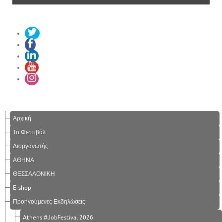
Αρχική
Το Φεστιβάλ
Διοργανωτής
ΑΘΗΝΑ
ΘΕΣΣΑΛΟΝΙΚΗ
E-shop
Προηγούμενες Εκδηλώσεις
Athens #JobFestival 2026