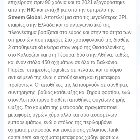
επιχείρηση πριν 90 χρόνια και το 2021 εξαγοράστηκε
από την
HIG
και εντάχθηκε υπό την ομπρέλα της
Streem
Global
. Αποτελεί μια από τις μεγαλύτερες 3PL
εταιρίες στην Ελλάδα και το ανταγωνιστικό της
πλεονέκτημα βασίζεται στο εύρος και στην ποιότητα των
υπηρεσιών που παρέχει. Στο χαρτοφυλάκιό της διαθέτει
2 αποθηκευτικά κέντρα στον νομό της Θεσσαλονίκης,
στο Καλοχώρι και στη Γέφυρα, δύο στην Αθήνα, καθώς
και έναν στόλο 450 οχημάτων σε όλα τα Βαλκάνια.
Παρέχει υπηρεσίες logistics σε πελάτες και το κύριο
αντικείμενό της είναι η αποθήκευση και η μεταφορά
προϊόντων. Οι αποθήκες της λειτουργούν σε συνθήκες
συντήρησης, βαθιάς κατάψυξης και ξηρού φορτίου, ενώ
στον Ασπρόπυργο διαθέτει αποθήκες ψυγείων ξηρής
ψύξης. Στο κομμάτι της μεταφοράς πραγματοποιεί
μεταφορές υγρών χύμα αλλά και συσκευασμένων
εμπορευμάτων, ενώ ο στόλος της περιλαμβάνει
οχήματα μεταφοράς και εισκόμισης γάλακτος, tank
containers και οχήματα μεταφοράς χύδην φορτίων.