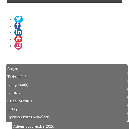
Αρχική
Το Φεστιβάλ
Διοργανωτής
ΑΘΗΝΑ
ΘΕΣΣΑΛΟΝΙΚΗ
E-shop
Προηγούμενες Εκδηλώσεις
Athens #JobFestival 2026