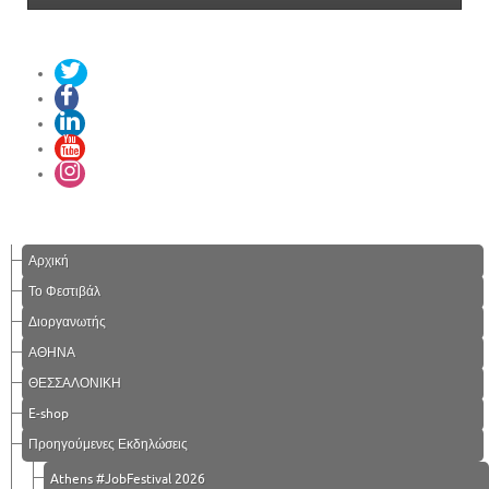
Αρχική
Το Φεστιβάλ
Διοργανωτής
ΑΘΗΝΑ
ΘΕΣΣΑΛΟΝΙΚΗ
E-shop
Προηγούμενες Εκδηλώσεις
Athens #JobFestival 2026