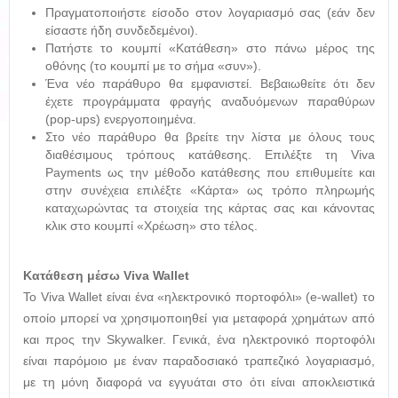
Πραγματοποιήστε είσοδο στον λογαριασμό σας (εάν δεν
είσαστε ήδη συνδεδεμένοι).
Πατήστε το κουμπί «Κατάθεση» στο πάνω μέρος της
οθόνης (το κουμπί με το σήμα «συν»).
Ένα νέο παράθυρο θα εμφανιστεί. Βεβαιωθείτε ότι δεν
έχετε προγράμματα φραγής αναδυόμενων παραθύρων
(pop-ups) ενεργοποιημένα.
Στο νέο παράθυρο θα βρείτε την λίστα με όλους τους
διαθέσιμους τρόπους κατάθεσης. Επιλέξτε τη Viva
Payments ως την μέθοδο κατάθεσης που επιθυμείτε και
στην συνέχεια επιλέξτε «Κάρτα» ως τρόπο πληρωμής
καταχωρώντας τα στοιχεία της κάρτας σας και κάνοντας
κλικ στο κουμπί «Χρέωση» στο τέλος.
Κατάθεση μέσω Viva Wallet
To Viva Wallet είναι ένα «ηλεκτρονικό πορτοφόλι» (e-wallet) το
οποίο μπορεί να χρησιμοποιηθεί για μεταφορά χρημάτων από
και προς την Skywalker. Γενικά, ένα ηλεκτρονικό πορτοφόλι
είναι παρόμοιο με έναν παραδοσιακό τραπεζικό λογαριασμό,
με τη μόνη διαφορά να εγγυάται στο ότι είναι αποκλειστικά