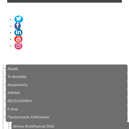
Αρχική
Το Φεστιβάλ
Διοργανωτής
ΑΘΗΝΑ
ΘΕΣΣΑΛΟΝΙΚΗ
E-shop
Προηγούμενες Εκδηλώσεις
Athens #JobFestival 2026