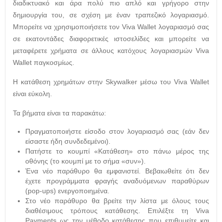
διαδικτυακό και άρα πολύ πιο απλό και γρήγορο στην
δημιουργία του, σε σχέση με έναν τραπεζικό λογαριασμό.
Μπορείτε να χρησιμοποιήσετε τον Viva Wallet λογαριασμό σας
σε εκατοντάδες διαφορετικές ιστοσελίδες και μπορείτε να
μεταφέρετε χρήματα σε άλλους κατόχους λογαριασμών Viva
Wallet παγκοσμίως.
Η κατάθεση χρημάτων στην Skywalker μέσω του Viva Wallet
είναι εύκολη.
Τα βήματα είναι τα παρακάτω:
Πραγματοποιήστε είσοδο στον λογαριασμό σας (εάν δεν
είσαστε ήδη συνδεδεμένοι).
Πατήστε το κουμπί «Κατάθεση» στο πάνω μέρος της
οθόνης (το κουμπί με το σήμα «συν»).
Ένα νέο παράθυρο θα εμφανιστεί. Βεβαιωθείτε ότι δεν
έχετε προγράμματα φραγής αναδυόμενων παραθύρων
(pop-ups) ενεργοποιημένα.
Στο νέο παράθυρο θα βρείτε την λίστα με όλους τους
διαθέσιμους τρόπους κατάθεσης. Επιλέξτε τη Viva
Payments ως την μέθοδο κατάθεσης που επιθυμείτε και