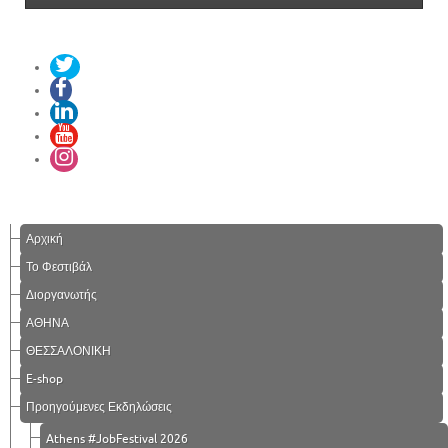
Αρχική
Το Φεστιβάλ
Διοργανωτής
ΑΘΗΝΑ
ΘΕΣΣΑΛΟΝΙΚΗ
E-shop
Προηγούμενες Εκδηλώσεις
Athens #JobFestival 2026