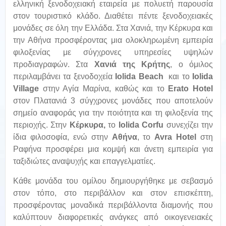
ελληνική ξενοδοχειακή εταιρεία με πολυετή παρουσία
στον τουριστικό κλάδο. Διαθέτει πέντε ξενοδοχειακές
μονάδες σε όλη την Ελλάδα. Στα Χανιά, την Κέρκυρα και
την Αθήνα προσφέροντας μια ολοκληρωμένη εμπειρία
φιλοξενίας με σύγχρονες υπηρεσίες υψηλών
προδιαγραφών. Στα
Χανιά της Κρήτης
, ο όμιλος
περιλαμβάνει τα ξενοδοχεία
Iolida Beach
και το
Iolida
Village
στην Αγία Μαρίνα, καθώς και το
Erato Hotel
στον Πλατανιά 3 σύγχρονες μονάδες που αποτελούν
σημείο αναφοράς για την ποιότητα και τη φιλοξενία της
περιοχής. Στην
Κέρκυρα
,
το
Iolida Corfu
συνεχίζει την
ίδια φιλοσοφία, ενώ στην
Αθήνα
, το
Avra Hotel
στη
Ραφήνα προσφέρει μια κομψή και άνετη εμπειρία για
ταξιδιώτες αναψυχής και επαγγελματίες.
Κάθε μονάδα του ομίλου δημιουργήθηκε με σεβασμό
στον τόπο, στο περιβάλλον και στον επισκέπτη,
προσφέροντας μοναδικά περιβάλλοντα διαμονής που
καλύπτουν διαφορετικές ανάγκες από οικογενειακές