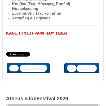
Κ
ουζίνα (Σεφ, Μάγειρες, Βοηθοί)
H
ousekeeping
Σ
υντήρηση / Τεχνικό Τμήμα
Α
ποθήκη & Logistics
ΚΑΝΕ ΤΗΝ ΕΓΓΡΑΦΗ ΣΟΥ ΤΩΡΑ!
Προηγούμενο
Επόμενο
Athens #JobFestival 2026