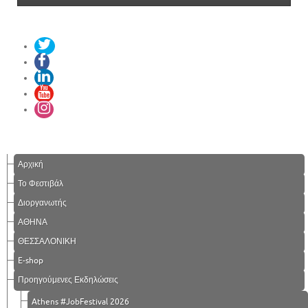
Αρχική
Το Φεστιβάλ
Διοργανωτής
ΑΘΗΝΑ
ΘΕΣΣΑΛΟΝΙΚΗ
E-shop
Προηγούμενες Εκδηλώσεις
Athens #JobFestival 2026