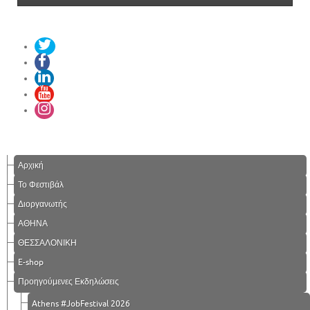
Αρχική
Το Φεστιβάλ
Διοργανωτής
ΑΘΗΝΑ
ΘΕΣΣΑΛΟΝΙΚΗ
E-shop
Προηγούμενες Εκδηλώσεις
Athens #JobFestival 2026