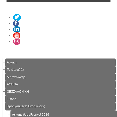
Αρχική
Το Φεστιβάλ
Διοργανωτής
ΑΘΗΝΑ
ΘΕΣΣΑΛΟΝΙΚΗ
E-shop
Προηγούμενες Εκδηλώσεις
Athens #JobFestival 2026