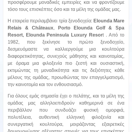
προσφέρουμε μοναδικές εμπειρίες και να φροντίζουμε
τόσο τους επισκέπτες όσο και τα μέλη της ομάδας μας.
Η εταιρεία περιλαμβάνει τρία ξενοδοχεία:
Elounda
Mare
Relais
&
Ch
â
teaux
,
Porto
Elounda
Golf
&
Spa
Resort
,
Elounda
Peninsula
Luxury
Resor
t . Από το
1982, που ξεκίνησε το πρώτο ξενοδοχείο,
δεσμευόμαστε να καλλιεργούμε μια κουλτούρα
διαφορετικότητας, συνεχούς μάθησης και καινοτομίας,
με όραμα μια φιλοξενία πιο ζεστή και ουσιαστική,
εκτιμώντας τη μοναδικότητα και τις δεξιότητες κάθε
μέλους της ομάδας, προωθώντας τον επαγγελματισμό,
την καινοτομία και τον ενθουσιασμό.
Για όλους εμάς σημασία έχει ο πελάτης, και τα μέλη της
ομάδας μας αλληλοεπιδρούν καθημερινά σε ένα
περιβάλλον που συνδυάζει φυσική ομορφιά,
πολυτέλεια, αυθεντική ελληνική φιλοξενία και
συνεργατική κουλτούρα, μοιράζοντας εξαιρετικές
δημιουργώντας αξέχαστες στιγμές για τους επισκέπτες