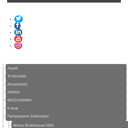
Αρχική
Το Φεστιβάλ
Διοργανωτής
ΑΘΗΝΑ
ΘΕΣΣΑΛΟΝΙΚΗ
E-shop
Προηγούμενες Εκδηλώσεις
Athens #JobFestival 2026