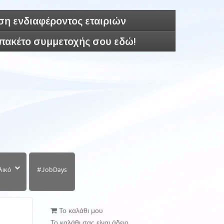
η ενδιαφέροντος εταιριών
 πακέτο συμμετοχής σου εδώ!
λικό
#JobDays
Το καλάθι μου
Το καλάθι σας είναι άδειο.