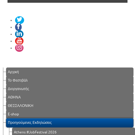
Αρχική
Το Φεστιβάλ
Διοργανωτής
ΑΘΗΝΑ
ΘΕΣΣΑΛΟΝΙΚΗ
E-shop
Προηγούμενες Εκδηλώσεις
Athens #JobFestival 2026