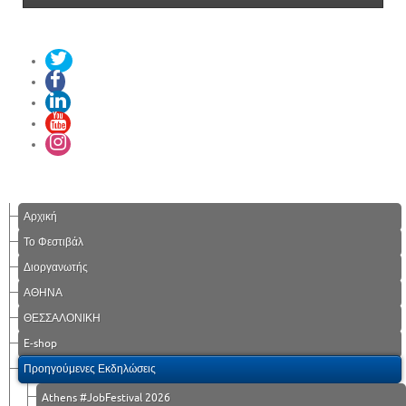
Αρχική
Το Φεστιβάλ
Διοργανωτής
ΑΘΗΝΑ
ΘΕΣΣΑΛΟΝΙΚΗ
E-shop
Προηγούμενες Εκδηλώσεις
Athens #JobFestival 2026