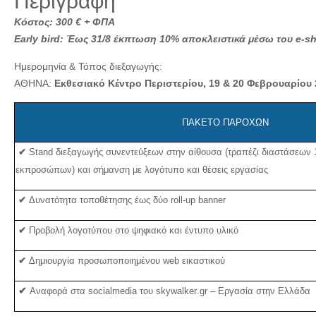
Περιγραφή
Κόστος: 300 € + ΦΠΑ
Early
bird
:
Έως 31/8 έκπτωση 10% αποκλειστικά μέσω του
e
-
s
Ημερομηνία & Τόπος διεξαγωγής:
ΑΘΗΝΑ:
Εκθεσιακό Κέντρο Περιστερίου,
19 & 20 Φεβρουαρίου 
ΠΑΚΕΤΟ ΠΑΡΟΧΩΝ
✔
Stand
διεξαγωγής συνεντεύξεων στην αίθουσα (τραπέζι διαστάσεων 
εκπροσώπων) και σήμανση με λογότυπο και θέσεις εργασίας
✔
Δυνατότητα τοποθέτησης έως δύο
roll
-
up
banner
✔
Προβολή λογοτύπου στο ψηφιακό και έντυπο υλικό
✔
Δημιουργία προσωποποιημένου
web
εικαστικού
✔
Αναφορά στα
social
media
του
skywalker
.
gr
– Εργασία στην Ελλάδα